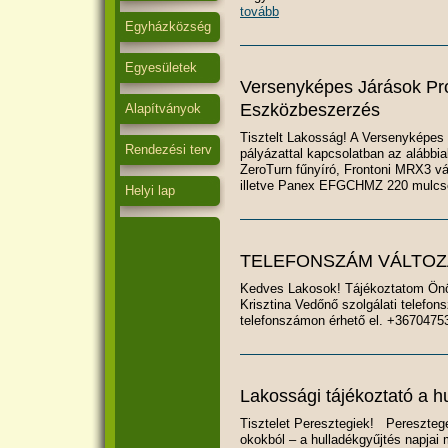
tovább
Egyházközség
Egyesületek
Versenyképes Járások Pr
Eszközbeszerzés
Alapítványok
Tisztelt Lakosság! A Versenyképes 
Rendezési terv
pályázattal kapcsolatban az alábbi
ZeroTurn fűnyíró, Frontoni MRX3 v
illetve Panex EFGCHMZ 220 mulcso
Helyi lap
TELEFONSZÁM VÁLTOZ
Kedves Lakosok! Tájékoztatom Ön
Krisztina Vedőnő szolgálati telefo
telefonszámon érhető el. +36704
Lakossági tájékoztató a hu
Tisztelet Peresztegiek! Peresztegen
okokból – a hulladékgyűjtés napjai