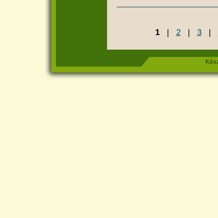
1
|
2
|
3
|
Kész