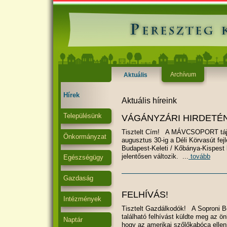
Archívum
Aktuális
Hírek
Aktuális híreink
Településünk
VÁGÁNYZÁRI HIRDETÉ
Tisztelt Cím! A MÁVCSOPORT tájéko
Önkormányzat
augusztus 30-ig a Déli Körvasút fej
Budapest-Keleti / Kőbánya-Kispest 
jelentősen változik. ...
tovább
Egészségügy
Gazdaság
FELHÍVÁS!
Intézmények
Tisztelt Gazdálkodók! A Soproni B
található felhívást küldte meg az ö
Naptár
hogy az amerikai szőlőkabóca elleni