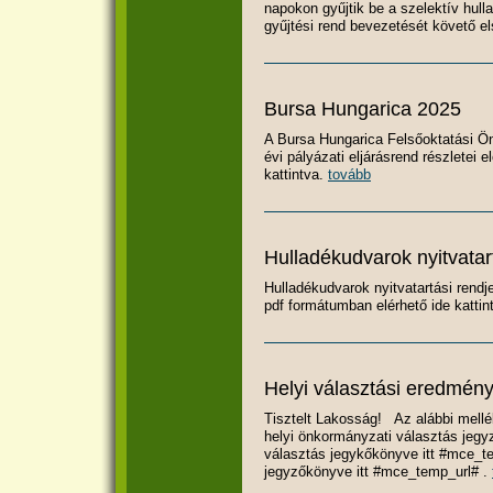
napokon gyűjtik be a szelektív hull
gyűjtési rend bevezetését követő el
Bursa Hungarica 2025
A Bursa Hungarica Felsőoktatási Ö
évi pályázati eljárásrend részletei
kattintva.
tovább
Hulladékudvarok nyitvatar
Hulladékudvarok nyitvatartási rendje
pdf formátumban elérhető ide kattin
Helyi választási eredmén
Tisztelt Lakosság! Az alábbi mellé
helyi önkormányzati választás jegy
választás jegykőkönyve itt #mce_te
jegyzőkönyve itt #mce_temp_url# .