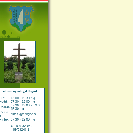
nkorm nyzati gyf lfogad s
H tf :
13:00 - 15:30 r ig
Kedd:
07:30 - 12:00 r ig
07:30 - 12:00 s 13:00 -
Szerda:
15:30 r ig
Cs t rt
nincs gyf lfogad s
k:
P ntek:
07:30 - 12:00 r ig
Tel.: 99/532-040,
99/532-041