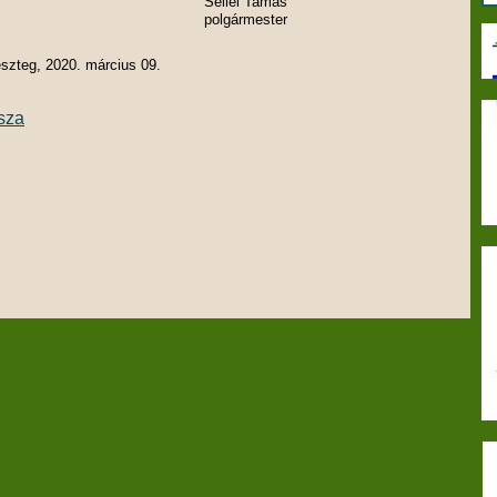
Sellei Tamás
polgármester
szteg, 2020. március 09.
sza