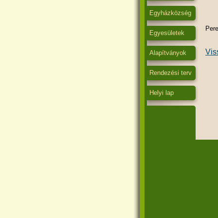
Egyházközség
Pere
Egyesületek
Vis
Alapítványok
Rendezési terv
Helyi lap