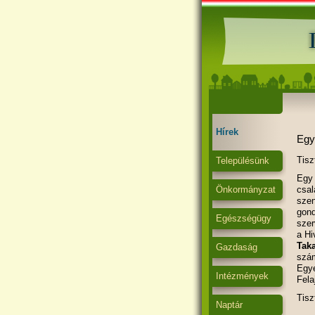
Hírek
Egy
Tisz
Településünk
Egy
Önkormányzat
csal
szen
gon
Egészségügy
szer
a Hi
Tak
Gazdaság
szá
Egye
Intézmények
Fela
Tisz
Naptár