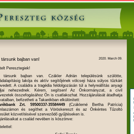
 társunk bajban van!
2020. March 09.
telt Peresztegiek!
 társunk bajban van. Czákler Adrián településünk szülötte,
ádalapításig lakója
és aktív segítőjének völcseji háza súlyos tűzkárt
vedett. A családra a tragédia
feldolgozásán túl a helyreállítás anyagi
djai nehezednek. Kérem, segítsen! Az
Önkormányzat, a civil
vezetek összefogásához Ön is csatlakozhat.
Hozzájárulását átadhatja
vatalban, befizetheti a Takarékban elkülönített:
arékbank Zrt. 59500337-35584449
(Czáklerné Bertha Patrícia)
mlaszámon
és segíthet a Vöröskereszt és az Önkéntes Tűzoltó
sület közvetítésével
szerveződő gyűjtéseken is.
jánlásaikat a család nevében is köszönve:
telettel: