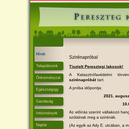
Hírek
Szirénapróba!
Településünk
Tisztelt Peresztegi lakosok!
A Katasztrófavédelmi törvé
Önkormányzat
szirénapróbát
tart.
A próba időpontja:
Egészségügy
2021. augusz
Gazdaság
10.
Az előírás szerint váltakozó h
Intézmények
szólalnak meg a szirénák.
Naptár
(Az egyik az Ady E. utcában, a 