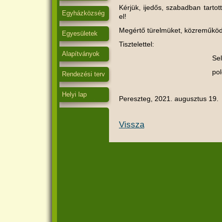
Kérjük, ijedős, szabadban tartott
Egyházközség
el!
Megértő türelmüket, közreműkö
Egyesületek
Tisztelettel:
Alapítványok
Sellei Ta
polgármes
Rendezési terv
Helyi lap
Pereszteg, 2021. augusztus 19.
Vissza