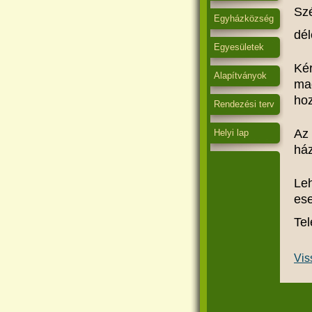
Szé
Egyházközség
dél
Egyesületek
Kér
Alapítványok
ma
hoz
Rendezési terv
Az 
Helyi lap
ház
Leh
ese
Te
Vis