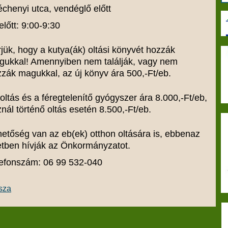
chenyi utca, vendéglő előtt
előtt: 9:00-9:30
jük, hogy a kutya(ák) oltási könyvét hozzák
gukkal! Amennyiben nem találják, vagy nem
zák magukkal, az új könyv ára 500,-Ft/eb.
oltás és a féregtelenítő gyógyszer ára 8.000,-Ft/eb,
nál történő oltás esetén 8.500,-Ft/eb.
etőség van az eb(ek) otthon oltására is, ebbenaz
tben hívják az Önkormányzatot.
lefonszám: 06 99 532-040
sza