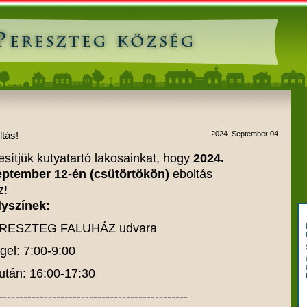
ltás!
2024. September 04.
esítjük kutyatartó lakosainkat, hogy
2024.
eptember 12-én (csütörtökön)
eboltás
z!
lyszínek:
RESZTEG FALUHÁZ udvara
gel: 7:00-9:00
után: 16:00-17:30
----------------------------------------------