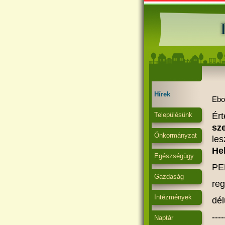
Hírek
Ebo
Településünk
Ért
sz
Önkormányzat
les
He
Egészségügy
PE
Gazdaság
reg
Intézmények
dél
----
Naptár