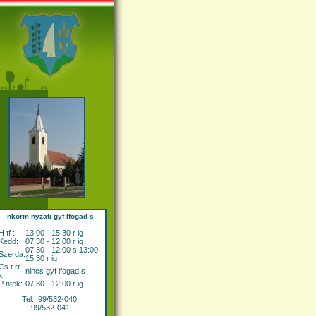
nkorm nyzati gyf lfogad s
H tf :
13:00 - 15:30 r ig
Kedd:
07:30 - 12:00 r ig
07:30 - 12:00 s 13:00 -
Szerda:
15:30 r ig
Cs t rt
nincs gyf lfogad s
k:
P ntek:
07:30 - 12:00 r ig
Tel.: 99/532-040,
99/532-041