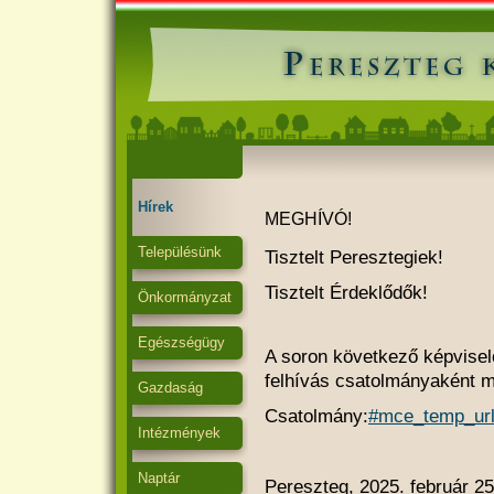
Hírek
MEGHÍVÓ!
Településünk
Tisztelt Peresztegiek!
Tisztelt Érdeklődők!
Önkormányzat
Egészségügy
A soron következő képviselő
felhívás csatolmányaként m
Gazdaság
Csatolmány:
#mce_temp_ur
Intézmények
Naptár
Pereszteg, 2025. február 25