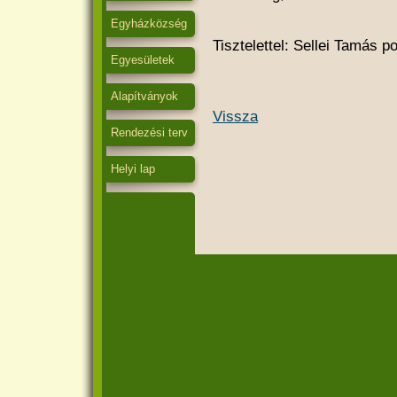
Egyházközség
Tisztelettel: Sellei Tamás p
Egyesületek
Alapítványok
Vissza
Rendezési terv
Helyi lap