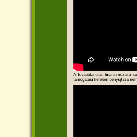
A továbbtanulás finanszírozása s
támogatási kérelem benyújtása nem 