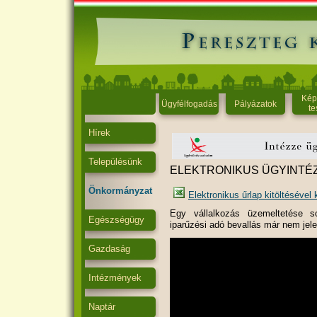
Kép
Ügyfélfogadás
Pályázatok
te
Hírek
Településünk
ELEKTRONIKUS ÜGYINTÉ
Önkormányzat
Elektronikus űrlap kitöltéséve
Egy vállalkozás üzemeltetése s
Egészségügy
iparűzési adó bevallás már nem jele
Gazdaság
Intézmények
Naptár