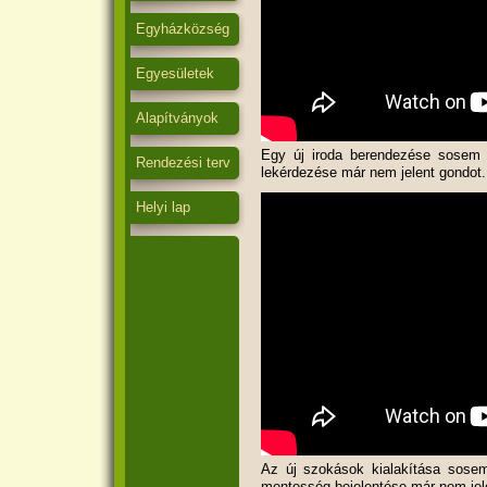
Egyházközség
Egyesületek
Alapítványok
Egy új iroda berendezése sosem 
Rendezési terv
lekérdezése már nem jelent gondot.
Helyi lap
Az új szokások kialakítása sosem
mentesség bejelentése már nem jel