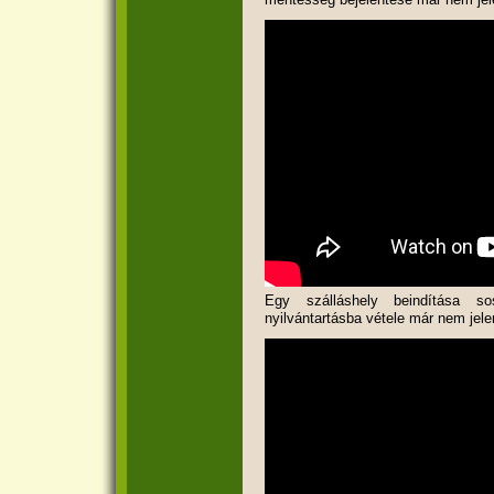
Egy szálláshely beindítása s
nyilvántartásba vétele már nem jele