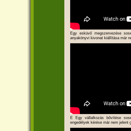
Egy esküvő megszervezése sosem
anyakönyvi kivonat kiállítása már n
E Egy vállalkozás bővítése sose
engedélyek kérése már nem jelent 