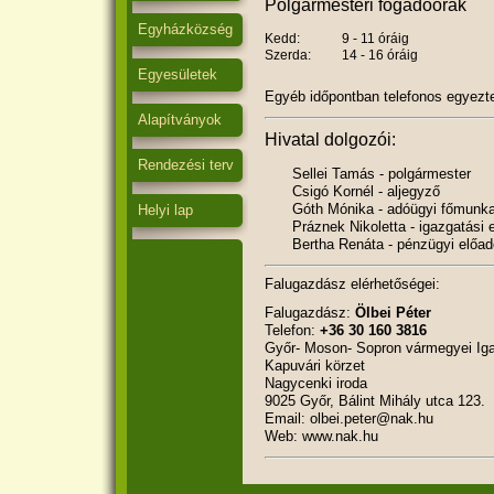
Polgármesteri fogadóórák
Egyházközség
Kedd:
9 - 11 óráig
Szerda:
14 - 16 óráig
Egyesületek
Egyéb időpontban telefonos egyezte
Alapítványok
Hivatal dolgozói:
Rendezési terv
Sellei Tamás - polgármester
Csigó Kornél - aljegyző
Góth Mónika - adóügyi főmunka
Helyi lap
Práznek Nikoletta - igazgatási 
Bertha Renáta - pénzügyi előad
Falugazdász elérhetőségei:
Falugazdász:
Ölbei Péter
Telefon:
+36 30 160 3816
Győr- Moson- Sopron vármegyei Ig
Kapuvári körzet
Nagycenki iroda
9025 Győr, Bálint Mihály utca 123.
Email: olbei.peter@nak.hu
Web: www.nak.hu