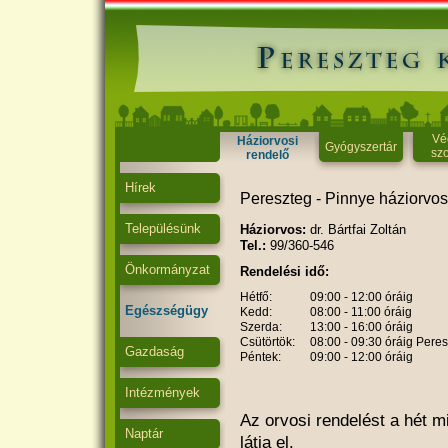
Vé
Háziorvosi
Gyógyszertár
szo
rendelő
Hírek
Pereszteg - Pinnye háziorvos
Településünk
Háziorvos:
dr. Bártfai Zoltán
Tel.:
99/360-546
Önkormányzat
Rendelési idő:
Hétfő:
09:00 - 12:00 óráig
Egészségügy
Kedd:
08:00 - 11:00 óráig
Szerda:
13:00 - 16:00 óráig
Csütörtök:
08:00 - 09:30 óráig Peres
Gazdaság
Péntek:
09:00 - 12:00 óráig
Intézmények
Az orvosi rendelést a hét m
Naptár
látja el.