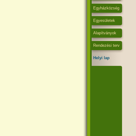
Egyházközség
Egyesületek
Alapítványok
Rendezési terv
Helyi lap