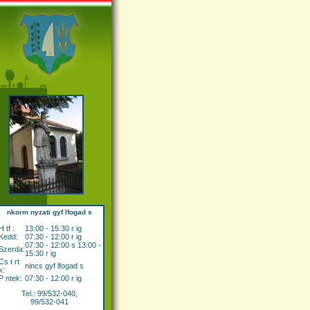
nkorm nyzati gyf lfogad s
H tf :
13:00 - 15:30 r ig
Kedd:
07:30 - 12:00 r ig
07:30 - 12:00 s 13:00 -
Szerda:
15:30 r ig
Cs t rt
nincs gyf lfogad s
k:
P ntek:
07:30 - 12:00 r ig
Tel.: 99/532-040,
99/532-041