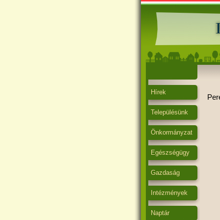
Hírek
Per
Településünk
Önkormányzat
Egészségügy
Gazdaság
Intézmények
Naptár