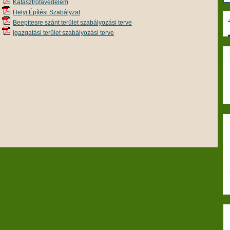
Katasztrófavédelem
Helyi Építési Szabályzat
Beepitesre szánt terület szabályozási terve
Igazgatási terület szabályozási terve