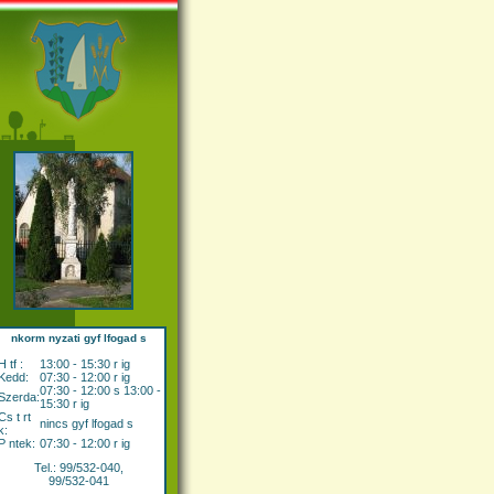
nkorm nyzati gyf lfogad s
H tf :
13:00 - 15:30 r ig
Kedd:
07:30 - 12:00 r ig
07:30 - 12:00 s 13:00 -
Szerda:
15:30 r ig
Cs t rt
nincs gyf lfogad s
k:
P ntek:
07:30 - 12:00 r ig
Tel.: 99/532-040,
99/532-041