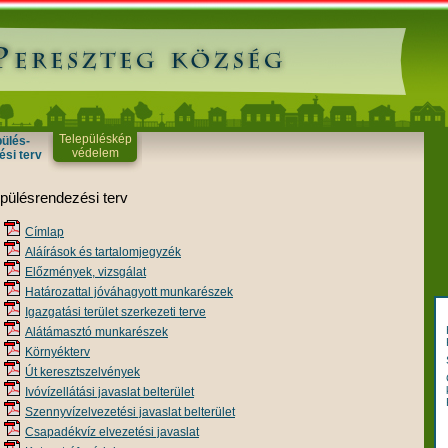
Településkép
pülés-
védelem
ési terv
epülésrendezési terv
Címlap
Aláírások és tartalomjegyzék
Előzmények, vizsgálat
Határozattal jóváhagyott munkarészek
Igazgatási terület szerkezeti terve
Alátámasztó munkarészek
Környékterv
Út keresztszelvények
Ivóvízellátási javaslat belterület
Szennyvízelvezetési javaslat belterület
Csapadékvíz elvezetési javaslat