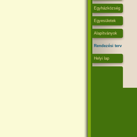
Egyházközség
Egyesületek
Alapítványok
Rendezési terv
Helyi lap