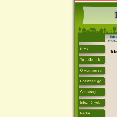
Tele
rendez
Hírek
Tel
Településünk
Önkormányzat
Egészségügy
Gazdaság
Intézmények
Naptár