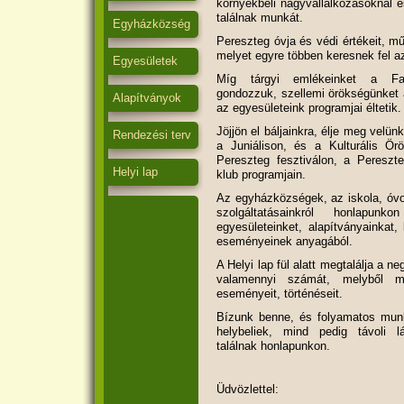
környékbeli nagyvállalkozásoknál é
találnak munkát.
Egyházközség
Pereszteg óvja és védi értékeit, m
melyet egyre többen keresnek fel a
Egyesületek
Míg tárgyi emlékeinket a Falu
gondozzuk, szellemi örökségünket 
Alapítványok
az egyesületeink programjai éltetik.
Jöjjön el báljainkra, élje meg velü
Rendezési terv
a Juniálison, és a Kulturális Ör
Pereszteg fesztiválon, a Pereszt
Helyi lap
klub programjain.
Az egyházközségek, az iskola, óvo
szolgáltatásainkról honlapunk
egyesületeinket, alapítványainkat
eseményeinek anyagából.
A Helyi lap fül alatt megtalálja a 
valamennyi számát, melyből meg
eseményeit, történéseit.
Bízunk benne, és folyamatos munk
helybeliek, mind pedig távoli lá
találnak honlapunkon.
Üdvözlettel: