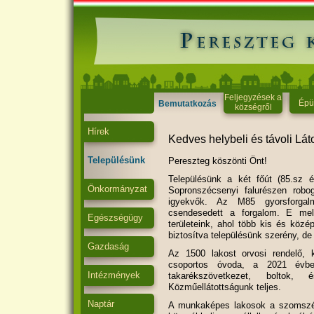
Feljegyzések a
Épü
Bemutatkozás
községről
Hírek
Kedves helybeli és távoli Lát
Településünk
Pereszteg köszönti Önt!
Településünk a két főút (85.sz é
Önkormányzat
Sopronszécsenyi falurészen robog
igyekvők. Az M85 gyorsforgalm
csendesedett a forgalom. E melle
Egészségügy
területeink, ahol több kis és közép
biztosítva településünk szerény, de
Gazdaság
Az 1500 lakost orvosi rendelő, k
csoportos óvoda, a 2021 évbe
Intézmények
takarékszövetkezet, boltok,
Közműellátottságunk teljes.
Naptár
A munkaképes lakosok a szomszéd