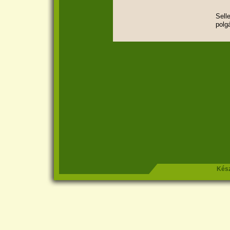
Sell
polg
Kész